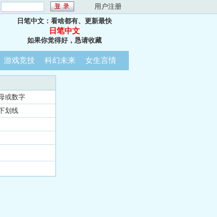
：
用户注册
日笔中文：看啥都有、更新最快
日笔中文
如果你觉得好，恳请收藏
游戏竞技
科幻未来
女生言情
母或数字
下划线