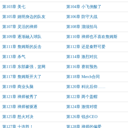
第103章 美七
第104章 小飞侠酸了
第105章 姚明身边的队友
第106章 防守大战
第107章 灵活的禅师
第108章 溜须拍马
第109章 逐渐融入球队
第110章 禅师也不喜欢詹姆斯
第111章 詹姆斯的反击
第112章 还是秦野可爱
第113章 杀气
第114章 激烈对抗
第115章 东部豪强，篮网
第116章 赛前预热
第117章 詹姆斯开大了
第118章 Merch合同
第119章 商业头脑
第120章 科比后仰……
第121章 禅师被秀了
第122章 两个盖帽
第123章 禅师被驱逐
第124章 激情对喷
第125章 怒火对决
第126章 锐步CEO
第127章 十连胜！
第128章 禅师的偏爱