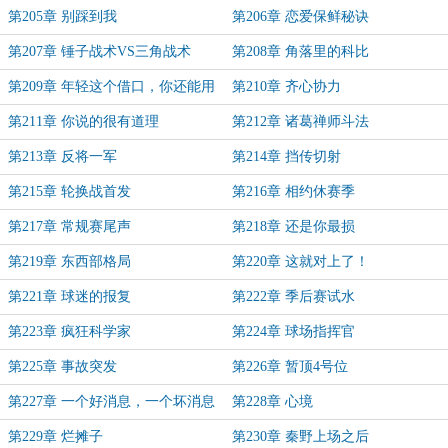
第205章 别踩到我
第206章 恋爱保鲜秘诀
第207章 锤子战术VS三角战术
第208章 角落里的科比
第209章 年轻这个借口，你还能用
第210章 齐心协力
多久？
第211章 你说的很有道理
第212章 诸葛禅师斗法
第213章 反将一军
第214章 挡传切射
第215章 轮换战首发
第216章 相约休赛季
第217章 常规赛尾声
第218章 还是你最损
第219章 东西部格局
第220章 这就对上了！
第221章 球迷的报复
第222章 季后赛试水
第223章 疯狂科学家
第224章 球场指挥官
第225章 事故突发
第226章 暂顶4号位
第227章 一个好消息，一个坏消息
第228章 心境
第229章 烂摊子
第230章 秦野上场之后