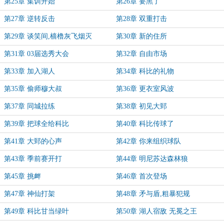
第25章 集训开始
第26章 要黑了
第27章 逆转反击
第28章 双重打击
第29章 谈笑间,樯橹灰飞烟灭
第30章 新的住所
第31章 03届选秀大会
第32章 自由市场
第33章 加入湖人
第34章 科比的礼物
第35章 偷师穆大叔
第36章 更衣室风波
第37章 同城拉练
第38章 初见大郅
第39章 把球全给科比
第40章 科比传球了
第41章 大郅的心声
第42章 你来组织球队
第43章 季前赛开打
第44章 明尼苏达森林狼
第45章 挑衅
第46章 首次登场
第47章 神仙打架
第48章 矛与盾,粗暴犯规
第49章 科比甘当绿叶
第50章 湖人宿敌 无冕之王