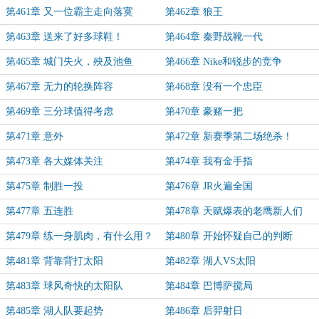
第461章 又一位霸主走向落寞
第462章 狼王
第463章 送来了好多球鞋！
第464章 秦野战靴一代
第465章 城门失火，殃及池鱼
第466章 Nike和锐步的竞争
第467章 无力的轮换阵容
第468章 没有一个忠臣
第469章 三分球值得考虑
第470章 豪赌一把
第471章 意外
第472章 新赛季第二场绝杀！
第473章 各大媒体关注
第474章 我有金手指
第475章 制胜一投
第476章 JR火遍全国
第477章 五连胜
第478章 天赋爆表的老鹰新人们
第479章 练一身肌肉，有什么用？
第480章 开始怀疑自己的判断
第481章 背靠背打太阳
第482章 湖人VS太阳
第483章 球风奇快的太阳队
第484章 巴博萨搅局
第485章 湖人队要起势
第486章 后羿射日