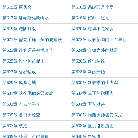
第615章 巨头会
第616章 易建联是个受
第617章 潘帕斯雄鹰崛起
第618章 好帅一腿袖
第619章 进阶挑战
第620章 这里不是家乡
第621章 需要千锤百炼的易建联
第622章 没有新闻的一个星期
第623章 终究还是被抛弃了
第624章 金钱之外的财富
第625章 没让你超越！
第626章 修仙传说
第627章 交易达成
第628章 新的开始
第629章 凤凰之城
第630章 新赛季的生力军
第631章 这个毛病必须改改
第632章 真正的聪明人
第633章 有点小兴奋
第634章 区别对待
第635章 首日大检查
第636章 炮轰大帅德安东尼
第637章 统治
第638章 量变引起质变
第639章 凌晨四点的邀请
第640章 告密者