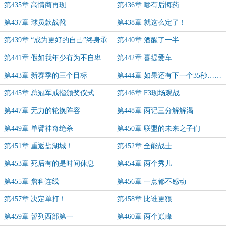
第435章 高情商再现
第436章 哪有后悔药
第437章 球员款战靴
第438章 就这么定了！
第439章 “成为更好的自己”终身承
第440章 酒醒了一半
诺
第441章 假如我年少有为不自卑
第442章 喜提爱车
第443章 新赛季的三个目标
第444章 如果还有下一个35秒……
第445章 总冠军戒指颁奖仪式
第446章 F3现场观战
第447章 无力的轮换阵容
第448章 两记三分解解渴
第449章 单臂神奇绝杀
第450章 联盟的未来之子们
第451章 重返盐湖城！
第452章 全能战士
第453章 死后有的是时间休息
第454章 两个秀儿
第455章 詹科连线
第456章 一点都不感动
第457章 决定单打！
第458章 比谁更狠
第459章 暂列西部第一
第460章 两个巅峰