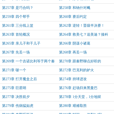
第257章 是巧合吗？
第258章 和纳什对飚
第259章 四个帮手
第260章 赛后约定
第261章 三分线上篮
第262章 逆转！晋级半决赛！
第263章 首轮概况
第264章 救美七？追美迪？揍科
比？
第265章 亲儿子和干儿子
第266章 阴谋小诸葛
第267章 先丢一场
第268章 再丢一场
第269章 一个吉诺比利等于两个秦
第270章 跟秦野聊点好听的
野
第271章 啵一个
第272章 巴克利的妒火
第273章 打开魔盒之后
第274章 持球进攻
第275章 巨星哨
第276章 赶场归来黑曼巴
第277章 决胜前夕
第278章 1分天堂，1分地狱
第279章 伤病猛如虎
第280章 艰难取胜