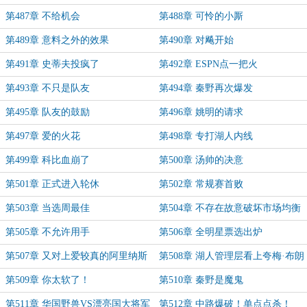
第487章 不给机会
第488章 可怜的小厮
第489章 意料之外的效果
第490章 对飚开始
第491章 史蒂夫投疯了
第492章 ESPN点一把火
第493章 不只是队友
第494章 秦野再次爆发
第495章 队友的鼓励
第496章 姚明的请求
第497章 爱的火花
第498章 专打湖人内线
第499章 科比血崩了
第500章 汤帅的决意
第501章 正式进入轮休
第502章 常规赛首败
第503章 当选周最佳
第504章 不存在故意破坏市场均衡
第505章 不允许用手
第506章 全明星票选出炉
第507章 又对上爱较真的阿里纳斯
第508章 湖人管理层看上夸梅·布朗
第509章 你太软了！
第510章 秦野是魔鬼
第511章 华国野兽VS漂亮国大将军
第512章 中路爆破！单点点杀！