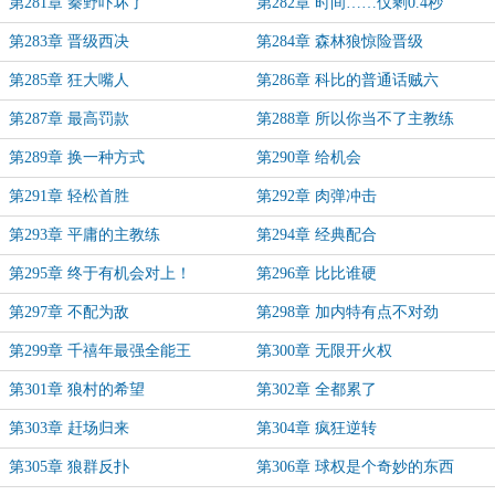
第281章 秦野吓坏了
第282章 时间……仅剩0.4秒
第283章 晋级西决
第284章 森林狼惊险晋级
第285章 狂大嘴人
第286章 科比的普通话贼六
第287章 最高罚款
第288章 所以你当不了主教练
第289章 换一种方式
第290章 给机会
第291章 轻松首胜
第292章 肉弹冲击
第293章 平庸的主教练
第294章 经典配合
第295章 终于有机会对上！
第296章 比比谁硬
第297章 不配为敌
第298章 加内特有点不对劲
第299章 千禧年最强全能王
第300章 无限开火权
第301章 狼村的希望
第302章 全都累了
第303章 赶场归来
第304章 疯狂逆转
第305章 狼群反扑
第306章 球权是个奇妙的东西