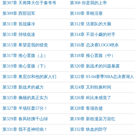
第307章 天将降大任于秦爷爷
第308 你是我的上帝
第309章 西部冠军
第310章 草根活塞
第311章 首战爆冷
第312章 活塞队的大脑
第313章 持续低迷
第314章 不容小觑的对手
第315章 希望是我的错觉
第316章 总决赛LOGO绝杀
第317章 推心置腹（上）
第318章 推心置腹（中）
第319章 推心置腹（下）
第320章 新战术的问题暴露
第321章 奥尼尔和他的家人们
第322章 03-04赛季NBA总决赛湖人
VS活塞，G3！
第323章 新战术的威力
第324章 又到轮换时间
第325章 佩顿的真正实力
第326章 科比来感觉了
第327章 半场狂轰57分！
第328章 客场告捷
第329章 春风轻拂千山绿
第330章 新枝漫染万亩红
第331章 我不是神经病！
第332章 铁血的防守