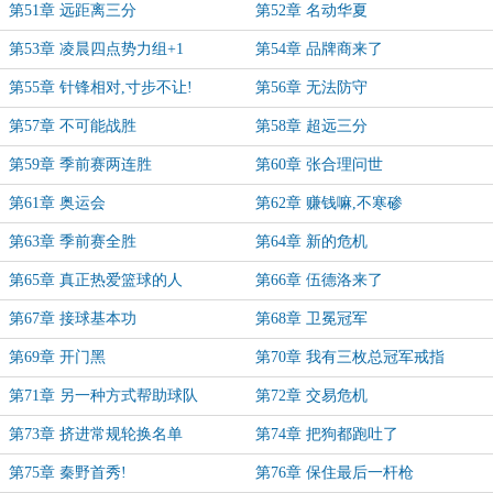
第51章 远距离三分
第52章 名动华夏
第53章 凌晨四点势力组+1
第54章 品牌商来了
第55章 针锋相对,寸步不让!
第56章 无法防守
第57章 不可能战胜
第58章 超远三分
第59章 季前赛两连胜
第60章 张合理问世
第61章 奥运会
第62章 赚钱嘛,不寒碜
第63章 季前赛全胜
第64章 新的危机
第65章 真正热爱篮球的人
第66章 伍德洛来了
第67章 接球基本功
第68章 卫冕冠军
第69章 开门黑
第70章 我有三枚总冠军戒指
第71章 另一种方式帮助球队
第72章 交易危机
第73章 挤进常规轮换名单
第74章 把狗都跑吐了
第75章 秦野首秀!
第76章 保住最后一杆枪