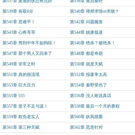
第537章 麦迪的状态有点好
第538章 重启秦野
第539章 各取6分
第540章 禅师求情or求饶？
第541章 意难平！
第542章 问题频发
第543章 心疼哥哥
第544章 姚麦低迷
第545章 男到中年不如狗哇！
第546章 绝杀？被绝杀！
第547章 那个男人又回来了
第548章 都是奇葩
第549章 非常之时
第550章 就是天赋
第551章 真的很流氓
第552章 报废率太高
第553章 巨大压力
第554章 秦野受伤了
第555章 555
第556章 没人敢说真话
第557章 竖子不足与谋！
第558章 最后一个月的赛程
第559章 欺负老实人
第560章 妖风很重
第561章 第三种天赋
第562章 恶意针对