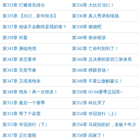
第333章 打赌谁先得分
第334章 大比分3比1！
第335章 【2022，新年快乐】
第336章 真人秀录制现场
第337章 他该不会翻得是我的墙？
第338章 燃烧吧
第339章 对轰
第340章 致命错误
第341章 濒临绝境
第342章 亡命时刻到了！
第343章 变态要求
第344章 总决赛的双切三射体系
第345章 完美节奏
第346章 榜眼登场！
第347章 又现准绝杀
第348章 不要让旗帜蒙尘！
第349章 绝杀！再一次绝杀！
第350章 03-04赛季总冠军~
第351章 最后一个赛季
第352章 科比哭了
第353章 帮了个寂寞
第354章 夺冠游行（上）
第355章 夺冠游行（下）
第356章 马屁拍的好，老板十年少
第357章 正忙着呢
第358章 回家了！