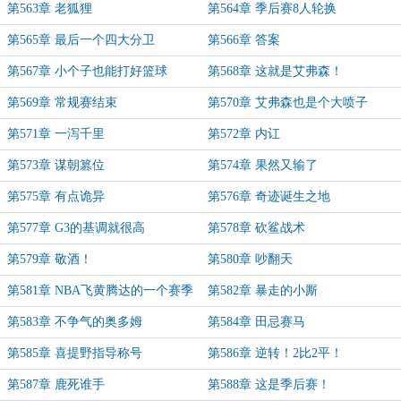
第563章 老狐狸
第564章 季后赛8人轮换
第565章 最后一个四大分卫
第566章 答案
第567章 小个子也能打好篮球
第568章 这就是艾弗森！
第569章 常规赛结束
第570章 艾弗森也是个大喷子
第571章 一泻千里
第572章 内讧
第573章 谋朝篡位
第574章 果然又输了
第575章 有点诡异
第576章 奇迹诞生之地
第577章 G3的基调就很高
第578章 砍鲨战术
第579章 敬酒！
第580章 吵翻天
第581章 NBA飞黄腾达的一个赛季
第582章 暴走的小厮
第583章 不争气的奥多姆
第584章 田忌赛马
第585章 喜提野指导称号
第586章 逆转！2比2平！
第587章 鹿死谁手
第588章 这是季后赛！