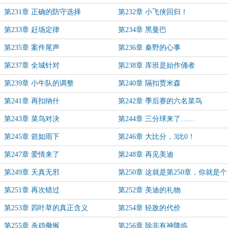
第231章 正确的防守选择
第232章 小飞侠回归！
第233章 赶场定律
第234章 黑曼巴
第235章 案件尾声
第236章 秦野的心事
第237章 全城针对
第238章 库班是始作俑者
第239章 小牛队的调整
第240章 隔扣贾米森
第241章 再扣纳什
第242章 季后赛的六名菜鸟
第243章 菜鸟对决
第244章 三分球来了……
第245章 箭如雨下
第246章 大比分，3比0！
第247章 爱情来了
第248章 再见美迪
第249章 天真无邪
第250章 这就是第250章，你就是个
250
第251章 再次错过
第252章 美迪的礼物
第253章 四叶草的真正含义
第254章 轻敌的代价
第255章 杀鸡儆猴
第256章 除非有神降临