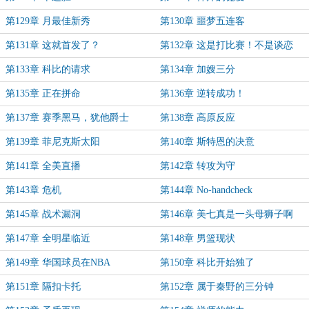
第129章 月最佳新秀
第130章 噩梦五连客
第131章 这就首发了？
第132章 这是打比赛！不是谈恋
爱！
第133章 科比的请求
第134章 加嫂三分
第135章 正在拼命
第136章 逆转成功！
第137章 赛季黑马，犹他爵士
第138章 高原反应
第139章 菲尼克斯太阳
第140章 斯特恩的决意
第141章 全美直播
第142章 转攻为守
第143章 危机
第144章 No-handcheck
第145章 战术漏洞
第146章 美七真是一头母狮子啊
第147章 全明星临近
第148章 男篮现状
第149章 华国球员在NBA
第150章 科比开始独了
第151章 隔扣卡托
第152章 属于秦野的三分钟