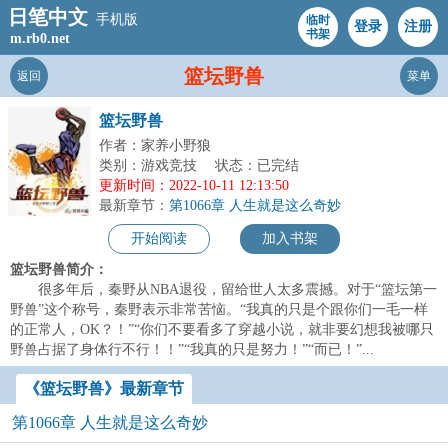
日笔中文
手机版
临时
登录
注册
书架
m.rb0.net
篮坛野兽
返回
菜单
篮坛野兽
作者：家养小野狼
类别：游戏竞技
状态：已完结
更新时间：2022-10-11 12:13:50
最新章节：
第1066章 人生就是这么奇妙
开始阅读
加入书架
篮坛野兽简介：
很多年后，秦野从NBA退役，留给世人太多震撼。对于“篮坛第一
野兽”这个称号，秦野表示非常苦恼。“我真的只是个跟你们一毛一样
的正常人，OK？！”“你们不要看多了穿越小说，就非要幻想我被哪只
野兽占据了身体行不行！！”“我真的只是努力！”“而已！”...
《篮坛野兽》最新章节
第1066章 人生就是这么奇妙