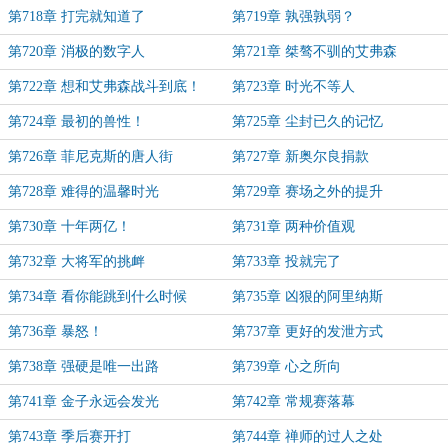
第718章 打完就知道了
第719章 孰强孰弱？
第720章 消极的数字人
第721章 桀骜不驯的艾弗森
第722章 想和艾弗森战斗到底！
第723章 时光不等人
第724章 最初的兽性！
第725章 尘封已久的记忆
第726章 菲尼克斯的唐人街
第727章 新奥尔良捐款
第728章 难得的温馨时光
第729章 赛场之外的提升
第730章 十年两亿！
第731章 两种价值观
第732章 大将军的挑衅
第733章 投就完了
第734章 看你能跳到什么时候
第735章 凶狠的阿里纳斯
第736章 暴怒！
第737章 更好的发泄方式
第738章 强硬是唯一出路
第739章 心之所向
第741章 金子永远会发光
第742章 常规赛落幕
第743章 季后赛开打
第744章 禅师的过人之处