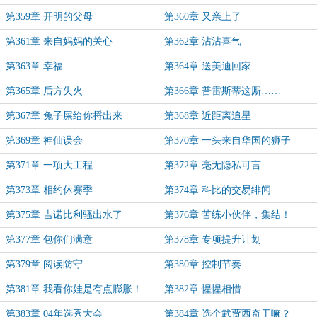
第359章 开明的父母
第360章 又亲上了
第361章 来自妈妈的关心
第362章 沾沾喜气
第363章 幸福
第364章 送美迪回家
第365章 后方失火
第366章 普雷斯蒂这厮……
第367章 兔子屎给你捋出来
第368章 近距离追星
第369章 神仙误会
第370章 一头来自华国的狮子
第371章 一项大工程
第372章 毫无隐私可言
第373章 相约休赛季
第374章 科比的交易绯闻
第375章 吉诺比利骚出水了
第376章 苦练小伙伴，集结！
第377章 包你们满意
第378章 专项提升计划
第379章 阅读防守
第380章 控制节奏
第381章 我看你娃是有点膨胀！
第382章 惺惺相惜
第383章 04年选秀大会
第384章 选个武贾西奇干嘛？