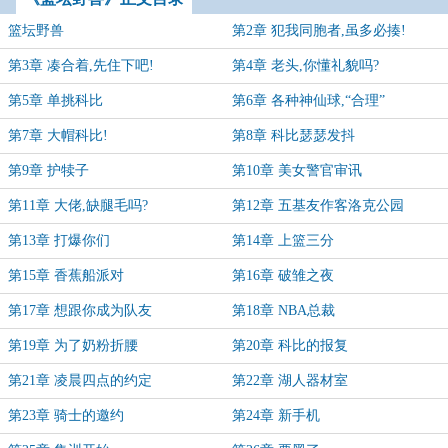
篮坛野兽
第2章 犯我同胞者,虽多必揍!
第3章 凑合着,先住下吧!
第4章 老头,你懂礼貌吗?
第5章 单挑科比
第6章 各种神仙球,“合理”
第7章 大帽科比!
第8章 科比瑟瑟发抖
第9章 护犊子
第10章 美女警官审讯
第11章 大佬,缺腿毛吗?
第12章 五基友作客洛克公园
第13章 打爆你们
第14章 上篮三分
第15章 香蕉船派对
第16章 破雏之夜
第17章 想跟你成为队友
第18章 NBA总裁
第19章 为了奶粉折腰
第20章 科比的报复
第21章 凌晨四点的约定
第22章 湖人器材室
第23章 骑士的邀约
第24章 新手机