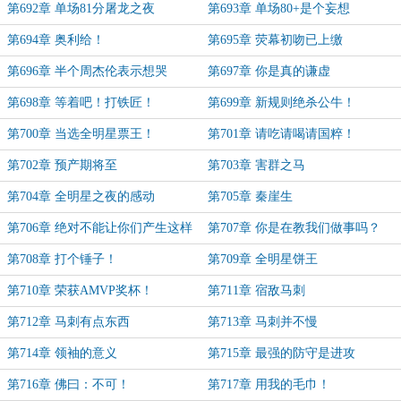
第692章 单场81分屠龙之夜
第693章 单场80+是个妄想
第694章 奥利给！
第695章 荧幕初吻已上缴
第696章 半个周杰伦表示想哭
第697章 你是真的谦虚
第698章 等着吧！打铁匠！
第699章 新规则绝杀公牛！
第700章 当选全明星票王！
第701章 请吃请喝请国粹！
第702章 预产期将至
第703章 害群之马
第704章 全明星之夜的感动
第705章 秦崖生
第706章 绝对不能让你们产生这样
第707章 你是在教我们做事吗？
的想法！
第708章 打个锤子！
第709章 全明星饼王
第710章 荣获AMVP奖杯！
第711章 宿敌马刺
第712章 马刺有点东西
第713章 马刺并不慢
第714章 领袖的意义
第715章 最强的防守是进攻
第716章 佛曰：不可！
第717章 用我的毛巾！