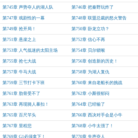
第745章 声势夺人的湖人队
第746章 把秦野玩炸了
第747章 戏剧性的一幕
第748章 联盟总裁的怒火警告
第749章 抢开局！
第750章 卧龙立功？
第751章 悬崖之上
第752章 信心不再
第753章 人气低迷的太阳主场
第754章 贝尔锁喉
第755章 抢七大战
第756章 创造新的历史！
第757章 牛马大战
第758章 为湖人复仇
第759章 三节打卡下班
第760章 来自老船长的挑战
第761章 肋骨受不了
第762章 小厮很郁闷
第763章 再现骑人暴扣！
第764章 已经输了
第765章 百尺竿头
第766章 西决对手会是小牛
第767章 里程悲
第768章 小牛太强了！
第769章 G1必须拿下！
第770章 先声夺人