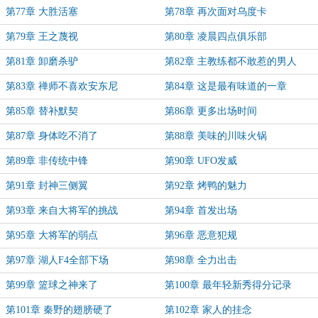
第77章 大胜活塞
第78章 再次面对乌度卡
第79章 王之蔑视
第80章 凌晨四点俱乐部
第81章 卸磨杀驴
第82章 主教练都不敢惹的男人
第83章 禅师不喜欢安东尼
第84章 这是最有味道的一章
第85章 替补默契
第86章 更多出场时间
第87章 身体吃不消了
第88章 美味的川味火锅
第89章 非传统中锋
第90章 UFO发威
第91章 封神三侧翼
第92章 烤鸭的魅力
第93章 来自大将军的挑战
第94章 首发出场
第95章 大将军的弱点
第96章 恶意犯规
第97章 湖人F4全部下场
第98章 全力出击
第99章 篮球之神来了
第100章 最年轻新秀得分记录
第101章 秦野的翅膀硬了
第102章 家人的挂念