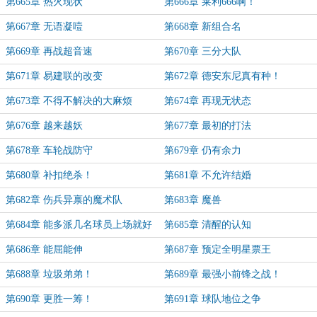
第665章 热火现状
第666章 莱利666啊！
第667章 无语凝噎
第668章 新组合名
第669章 再战超音速
第670章 三分大队
第671章 易建联的改变
第672章 德安东尼真有种！
第673章 不得不解决的大麻烦
第674章 再现无状态
第676章 越来越妖
第677章 最初的打法
第678章 车轮战防守
第679章 仍有余力
第680章 补扣绝杀！
第681章 不允许结婚
第682章 伤兵异禀的魔术队
第683章 魔兽
第684章 能多派几名球员上场就好
第685章 清醒的认知
了
第686章 能屈能伸
第687章 预定全明星票王
第688章 垃圾弟弟！
第689章 最强小前锋之战！
第690章 更胜一筹！
第691章 球队地位之争