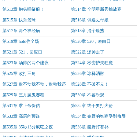
第513章 抱头唱征服！
第514章 全明星新秀挑战赛
第515章 快乐篮球
第516章 偶遇丈母娘
第517章 两个神经病
第518章 混个脸熟
第519章 hold住全场
第520章 520，表白日
第521章 521，回应日
第522章 汤帅走了
第523章 汤帅的两个建议
第524章 秒变护夫狂魔
第525章 改打三角
第526章 冰释消融
第527章 敌不动我不动，敌动我还
第528章 不破不立！
不动
第529章 三月魔鬼赛程
第530章 不容乐观
第531章 求上帝保佑
第532章 终于要打火箭
第533章 高层的预谋
第534章 秦野的智商受到侮辱
第535章 35秒13分疯狂之夜
第536章 秦野打替补