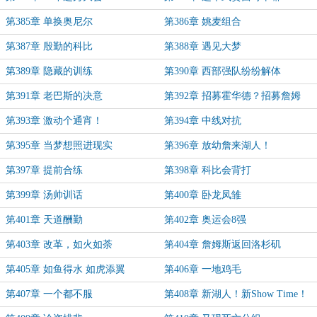
第385章 单换奥尼尔
第386章 姚麦组合
第387章 殷勤的科比
第388章 遇见大梦
第389章 隐藏的训练
第390章 西部强队纷纷解体
第391章 老巴斯的决意
第392章 招募霍华德？招募詹姆
斯？
第393章 激动个通宵！
第394章 中线对抗
第395章 当梦想照进现实
第396章 放幼詹来湖人！
第397章 提前合练
第398章 科比会背打
第399章 汤帅训话
第400章 卧龙凤雏
第401章 天道酬勤
第402章 奥运会8强
第403章 改革，如火如荼
第404章 詹姆斯返回洛杉矶
第405章 如鱼得水 如虎添翼
第406章 一地鸡毛
第407章 一个都不服
第408章 新湖人！新Show Time！