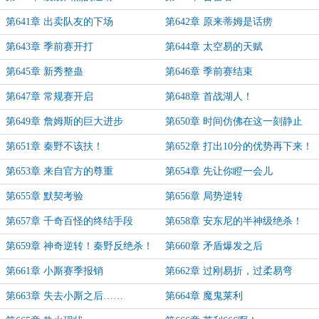
第641章 出卖队友的下场
第642章 原来蒂姆是话痨
第643章 季前赛开打
第644章 太空易的天赋
第645章 新秀整蛊
第646章 季前赛结束
第647章 常规赛开启
第648章 首战湖人！
第649章 詹姆斯的巨大进步
第650章 时间仿佛在这一刻静止
第651章 秦野不该扶！
第652章 打出10分的优势再下来！
第653章 来自官方的尊重
第654章 先让你瞪一会儿
第655章 默契考验
第656章 局势逆转
第657章 千奇百怪的终结手段
第658章 安东尼的半神级绝杀！
第659章 神奇逆转！秦野反绝杀！
第660章 矛盾爆发之后
第661章 小厮赛季报销
第662章 过刚易折，过柔易弯
第663章 失去小厮之后……
第664章 魔鬼莱利