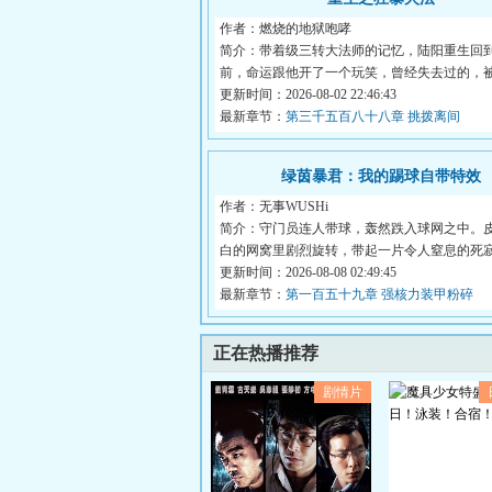
作者：燃烧的地狱咆哮
简介：带着级三转大法师的记忆，陆阳重生回
前，命运跟他开了一个玩笑，曾经失去过的，
的，...
更新时间：2026-08-02 22:46:43
最新章节：
第三千五百八十八章 挑拨离间
绿茵暴君：我的踢球自带特效
作者：无事WUSHi
简介：守门员连人带球，轰然跌入球网之中。
白的网窝里剧烈旋转，带起一片令人窒息的死
&lt;br...
更新时间：2026-08-08 02:49:45
最新章节：
第一百五十九章 强核力装甲粉碎
正在热播推荐
剧情片