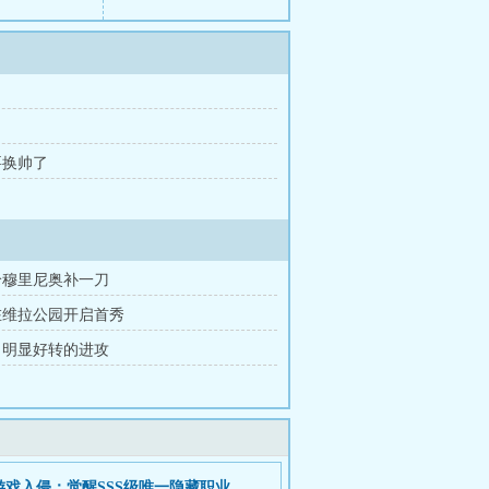
要换帅了
给穆里尼奥补一刀
在维拉公园开启首秀
 明显好转的进攻
游戏入侵：觉醒SSS级唯一隐藏职业