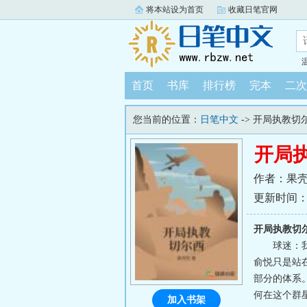
将本站设为首页
收藏日笔官网
首页
书库
排行榜
完本
二次
您当前的位置：
日笔中文
-> 开局执教切
开局
作者：果
更新时间：202
开局执教切
球迷：
俞悦只是站
部分的体系
何在这个群
加入书架