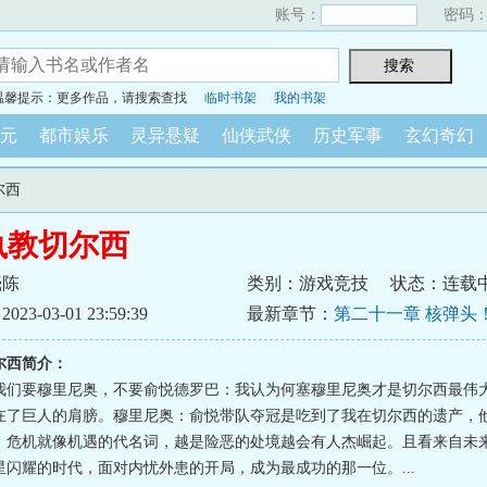
账号：
密码
温馨提示：更多作品，请搜索查找
临时书架
我的书架
元
都市娱乐
灵异悬疑
仙侠武侠
历史军事
玄幻奇幻
尔西
执教切尔西
壳陈
类别：游戏竞技
状态：连载
3-03-01 23:59:39
最新章节：
第二十一章 核弹头
尔西简介：
我们要穆里尼奥，不要俞悦德罗巴：我认为何塞穆里尼奥才是切尔西最伟
在了巨人的肩膀。穆里尼奥：俞悦带队夺冠是吃到了我在切尔西的遗产，
。危机就像机遇的代名词，越是险恶的处境越会有人杰崛起。且看来自未
星闪耀的时代，面对内忧外患的开局，成为最成功的那一位。...