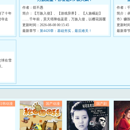
作者：煜不愚
作者：
到了十年
简介：【万族入侵】、【游戏异界】、【人族崛起】
简介：
被夺走
……千年前，昊天塔降临蓝星，万族入侵，以樱花国覆
市》赚医
灭开...
更新时间：2026-08-08 00:15:45
更新时间：2
最新章节：
第4420章：基础夯实，最后难关！
最新章
皮球在雪
寂。
日韩动漫
国产动漫
国产剧