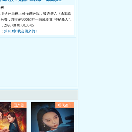
千极
卓飞扬开局被上司撞进医院，被迫进入《杀戮都
药费，却觉醒SSS级唯一隐藏职业“神秘商人”...
026-08-01 00:36:05
节：
第183章 我会回来的！
国产剧
现代都市