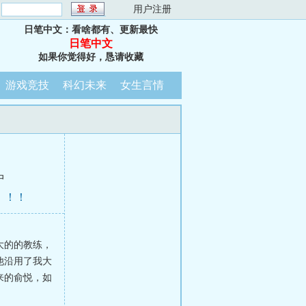
：
用户注册
日笔中文：看啥都有、更新最快
日笔中文
如果你觉得好，恳请收藏
游戏竞技
科幻未来
女生言情
中
！！！
大的的教练，
他沿用了我大
来的俞悦，如