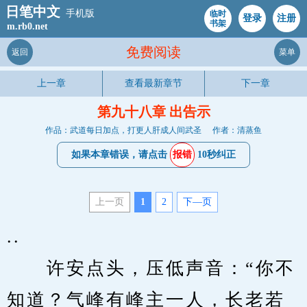
日笔中文
手机版
临时
登录
注册
书架
m.rb0.net
免费阅读
返回
菜单
上一章
查看最新章节
下一章
第九十八章 出告示
作品：武道每日加点，打更人肝成人间武圣
作者：清蒸鱼
如果本章错误，请点击
报错
10秒纠正
上一页
1
2
下—页
..
　　许安点头，压低声音：“你不
知道？气峰有峰主一人，长老若