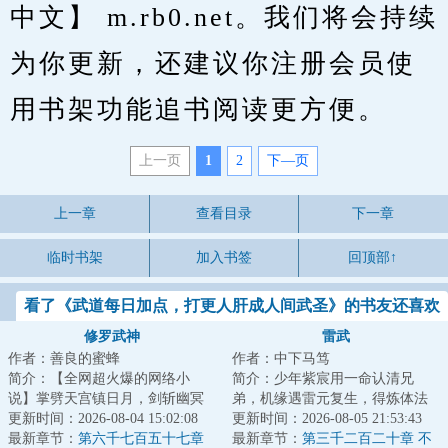
中文】 m.rb0.net。我们将会持续
为你更新，还建议你注册会员使
用书架功能追书阅读更方便。
上一页
1
2
下—页
上一章
查看目录
下一章
临时书架
加入书签
回顶部↑
看了《武道每日加点，打更人肝成人间武圣》的书友还喜欢
看
修罗武神
雷武
作者：善良的蜜蜂
作者：中下马笃
简介：【全网超火爆的网络小
简介：少年紫宸用一命认清兄
说】掌劈天宫镇日月，剑斩幽冥
弟，机缘遇雷元复生，得炼体法
踏九霄，世间凡人万万亿，修罗
更新时间：2026-08-04 15:02:08
诀，踏上强者之路。雷电淬圣
更新时间：2026-08-05 21:53:43
成神我最狂！本天...
最新章节：
第六千七百五十七章
体，造化铸天途！以...
最新章节：
第三千二百二十章 不