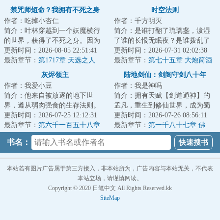
你这是抢我？
老泉
禁咒师短命？我拥有不死之身
时空法则
作者：吃掉小杏仁
作者：千方明灭
简介：叶林穿越到一个妖魔横行
简介：是谁打翻了琉璃盏，泼湿
的世界，获得了不死之身。因为
了谁的长恨无眠夜？是谁拨乱了
这个世界的转职仪式很费钱，他
更新时间：2026-08-05 22:51:41
竖弓琴，惊扰了谁的江上无澜
更新时间：2026-07-31 02:02:38
直接卡BUG靠着...
最新章节：
第1717章 天选之人
月？有人在在偌大...
最新章节：
第七十五章 大炮筒酒
馆
灰烬领主
陆地剑仙：剑阁守剑八十年
作者：我爱小豆
作者：我是神吗
简介：他来自被放逐的地下世
简介：拥有天赋【剑道通神】的
界，遵从弱肉强食的生存法则。
孟凡，重生到修仙世界，成为蜀
他是真理的探索者，是行走在理
更新时间：2026-07-25 12:12:31
山剑派的剑阁守剑人。触摸到“七
更新时间：2026-07-26 08:56:11
智与疯狂边缘的巫...
最新章节：
第六千一百五十八章
星剑”，获得...
最新章节：
第一千八十七章 佛
惊世一枪！
门，灵山
书名：
本站若有图片广告属于第三方接入，非本站所为，广告内容与本站无关，不代表
本站立场，请谨慎阅读。
Copyright © 2020 日笔中文 All Rights Reserved.kk
SiteMap